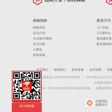
视频剪辑 四：
i5+1T+2060
购物指南
配送方式
购物流程
上门自提
会员介绍
211限时达
生活旅行/团购
配送服务查
常见问题
配送费收取
大家电
联系客服
关于我们
|
联系我们
|
联系客服
|
合作招商
|
商
京公网安备 11000002000088号
|
京ICP备1104170
互联网出版许
Copyright © 2004 -
2026
京东JINGDONG 版权所有
|
消费者维权热
纵横卓创电脑
设计师电脑