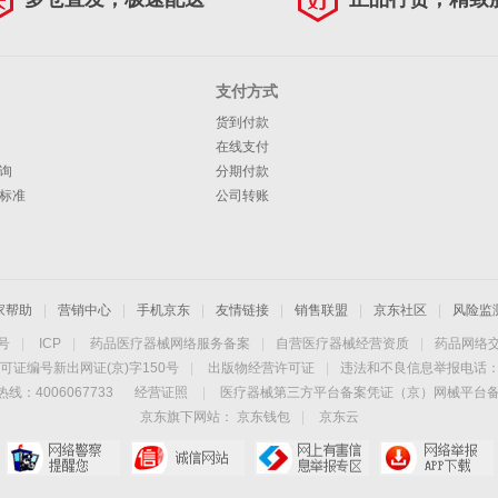
支付方式
货到付款
在线支付
询
分期付款
标准
公司转账
家帮助
|
营销中心
|
手机京东
|
友情链接
|
销售联盟
|
京东社区
|
风险监
4号
|
ICP
|
药品医疗器械网络服务备案
|
自营医疗器械经营资质
|
药品网络
可证编号新出网证(京)字150号
|
出版物经营许可证
|
违法和不良信息举报电话：40
线：4006067733
经营证照
|
医疗器械第三方平台备案凭证（京）网械平台备字（
京东旗下网站：
京东钱包
|
京东云