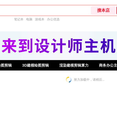
笔记本
电脑
游戏本
办公优选
绘图剪辑
3D建模绘图剪辑
渲染建模剪辑算力
商务办公
努力加载中，请稍后...