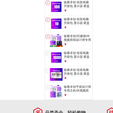
纵横卓创 组装电脑
1
升级包 显示器 硬盘
内存 其它 定制链接
￥
购买主机修改、加
装、升级配置 按需
纵横卓创 组装电脑
2
选配 100元升级包
升级包 显示器 硬盘
内存 其它 定制链接
￥
购买主机修改、加
装、升级配置 按需
纵横卓创3D建模4K
3
选配 10元升级包
视频剪辑设计师专用
主机
￥
3DMAX/CAD/PR/SU/UG/SW
效率高出图快室内机
纵横卓创 组装电脑
4
械i7/U7 265K台式
升级包 显示器 硬盘
电脑 3D建模4K视频
内存 其它 定制链接
￥
剪辑四：
购买主机修改、加
i7+1T+RTX3060
装、升级配置 按需
纵横卓创 组装电脑
5
选配 1000元升级包
升级包 显示器 硬盘
内存 其它 定制链接
￥
购买主机修改、加
装、升级配置 按需
纵横卓创平面设计师
6
选配 加购 华硕
专用主机4K视频剪
VA27AQ 27英寸2K
辑
￥
显示器
UI/PS/AI/CDR/PR/CAD/UG
多开不卡顿摄影广告
美工i5/U5 245K台
式电脑 平面设计4K
品类齐全，轻松购物