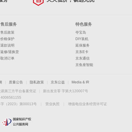
售后服务
特色服务
售后政策
夺宝岛
价格保护
DIY装机
退款说明
延保服务
返修/退换货
京东E卡
取消订单
京东通信
京鱼座智能
测
|
质量公告
|
隐私政策
|
京东公益
|
Media & IR
交易第三方平台备案凭证
|
新出发京零 字第大120007号
06561155
2023）第00013号
|
营业执照
|
增值电信业务经营许可证