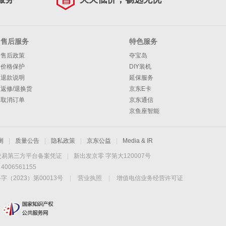
售后服务
特色服务
售后政策
夺宝岛
价格保护
DIY装机
退款说明
延保服务
返修/退换货
京东E卡
取消订单
京东通信
京鱼座智能
测
|
质量公告
|
隐私政策
|
京东公益
|
Media & IR
交易第三方平台备案凭证
|
新出发京零 字第大120007号
06561155
2023）第00013号
|
营业执照
|
增值电信业务经营许可证