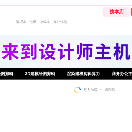
笔记本
电脑
游戏本
办公优选
绘图剪辑
3D建模绘图剪辑
渲染建模剪辑算力
商务办公
努力加载中，请稍后...