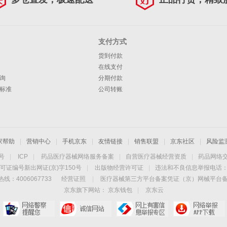
支付方式
货到付款
在线支付
询
分期付款
标准
公司转账
家帮助
|
营销中心
|
手机京东
|
友情链接
|
销售联盟
|
京东社区
|
风险监
4号
|
ICP
|
药品医疗器械网络服务备案
|
自营医疗器械经营资质
|
药品网络
可证编号新出网证(京)字150号
|
出版物经营许可证
|
违法和不良信息举报电话：40
线：4006067733
经营证照
|
医疗器械第三方平台备案凭证（京）网械平台备字（
京东旗下网站：
京东钱包
|
京东云