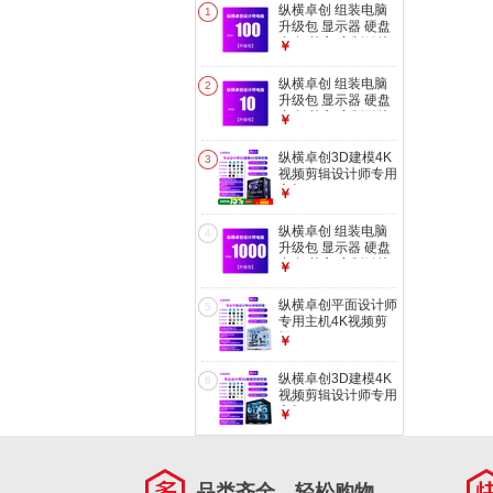
纵横卓创 组装电脑
1
升级包 显示器 硬盘
内存 其它 定制链接
￥
购买主机修改、加
装、升级配置 按需
纵横卓创 组装电脑
2
选配 100元升级包
升级包 显示器 硬盘
内存 其它 定制链接
￥
购买主机修改、加
装、升级配置 按需
纵横卓创3D建模4K
3
选配 10元升级包
视频剪辑设计师专用
主机
￥
3DMAX/CAD/PR/SU/UG/SW
效率高出图快室内机
纵横卓创 组装电脑
4
械i7/U7 265K台式
升级包 显示器 硬盘
电脑 3D建模4K视频
内存 其它 定制链接
￥
剪辑四：
购买主机修改、加
i7+1T+RTX3060
装、升级配置 按需
纵横卓创平面设计师
5
选配 1000元升级包
专用主机4K视频剪
辑
￥
UI/PS/AI/CDR/PR/CAD/UG
多开不卡顿摄影广告
纵横卓创3D建模4K
6
美工i5/U5 245K台
视频剪辑设计师专用
式电脑 平面设计4K
主机
￥
视频剪辑 四：
3DMAX/CAD/PR/SU/UG/SW
i5+1T+2060
效率高出图快室内机
械i7/U7 265K台式
电脑 3d建模 视频剪
品类齐全，轻松购物