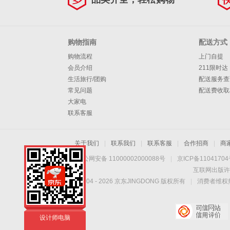
辑 一：
i7+1T+RTX3050
购物指南
配送方式
购物流程
上门自提
会员介绍
211限时达
生活旅行/团购
配送服务查
常见问题
配送费收取
大家电
联系客服
关于我们
|
联系我们
|
联系客服
|
合作招商
|
商
京公网安备 11000002000088号
|
京ICP备1104170
互联网出版许
Copyright © 2004 -
2026
京东JINGDONG 版权所有
|
消费者维权热
纵横卓创电脑
设计师电脑
纵横卓创电脑